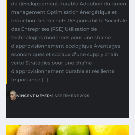
de développement durable Adoption du green
management Optimisation énergétique et
réduction des déchets Responsabilité Sociétale
des Entreprises (RSE) Utilisation de
technologies modernes pour une chaîne
d’approvisionnement écologique Avantages
économiques et sociaux d’une supply chain
verte Stratégies pour une chaîne
d’approvisionnement durable et résiliente
Importance […]
•
VINCENT MEYER
8 SEPTEMBRE 2025