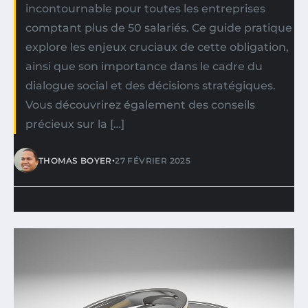
incontournable pour toutes les entreprises
comptant plus de 50 salariés. Ce guide pratique
explore les enjeux cruciaux de cette obligation,
ainsi que son importance dans le cadre du
dialogue social et des décisions stratégiques.
Vous découvrirez également des conseils
précieux sur la […]
•
THOMAS BOYER
27 FÉVRIER 2025