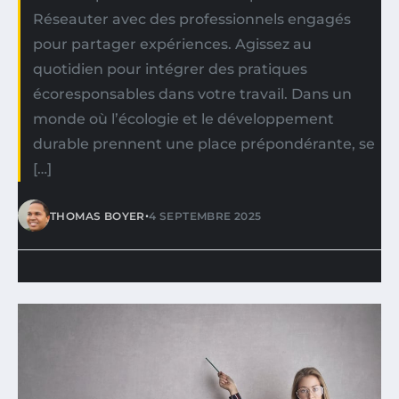
Réseauter avec des professionnels engagés
pour partager expériences. Agissez au
quotidien pour intégrer des pratiques
écoresponsables dans votre travail. Dans un
monde où l’écologie et le développement
durable prennent une place prépondérante, se
[…]
•
THOMAS BOYER
4 SEPTEMBRE 2025