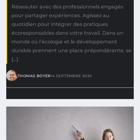
Réseauter avec des professionnels engagés
pour partager expériences. Agissez au
quotidien pour intégrer des pratiques
écoresponsables dans votre travail. Dans un
monde où l’écologie et le développement
durable prennent une place prépondérante, se
[…]
•
THOMAS BOYER
4 SEPTEMBRE 2025