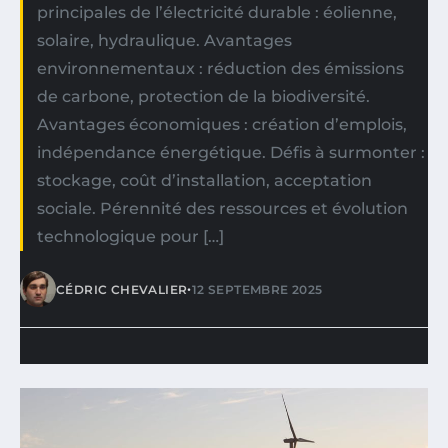
principales de l’électricité durable : éolienne,
solaire, hydraulique. Avantages
environnementaux : réduction des émissions
de carbone, protection de la biodiversité.
Avantages économiques : création d’emplois,
indépendance énergétique. Défis à surmonter :
stockage, coût d’installation, acceptation
sociale. Pérennité des ressources et évolution
technologique pour […]
•
CÉDRIC CHEVALIER
12 SEPTEMBRE 2025