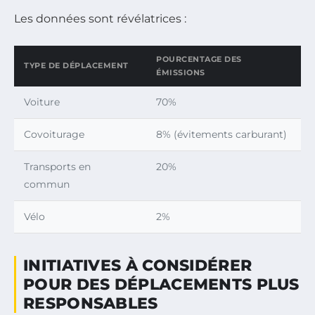
Les données sont révélatrices :
POURCENTAGE DES
TYPE DE DÉPLACEMENT
ÉMISSIONS
Voiture
70%
Covoiturage
8% (évitements carburant)
Transports en
20%
commun
Vélo
2%
INITIATIVES À CONSIDÉRER
POUR DES DÉPLACEMENTS PLUS
RESPONSABLES