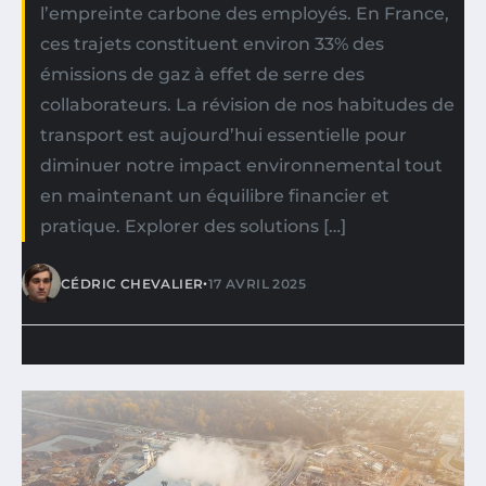
l’empreinte carbone des employés. En France,
ces trajets constituent environ 33% des
émissions de gaz à effet de serre des
collaborateurs. La révision de nos habitudes de
transport est aujourd’hui essentielle pour
diminuer notre impact environnemental tout
en maintenant un équilibre financier et
pratique. Explorer des solutions […]
•
CÉDRIC CHEVALIER
17 AVRIL 2025