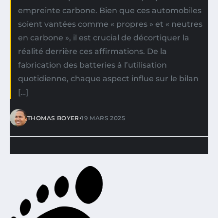
empreinte carbone. Bien que ces automobiles
soient vantées comme « propres » et « neutres
en carbone », il est crucial de décortiquer la
réalité derrière ces affirmations. De la
fabrication des batteries à l’utilisation
quotidienne, chaque aspect influe sur le bilan
[…]
•
THOMAS BOYER
19 MARS 2025