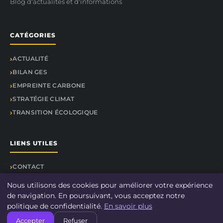
Blog d'actualités et d'informations
CATÉGORIES
ACTUALITÉ
BILAN GES
EMPREINTE CARBONE
STRATÉGIE CLIMAT
TRANSITION ÉCOLOGIQUE
LIENS UTILES
CONTACT
Nous utilisons des cookies pour améliorer votre expérience
de navigation. En poursuivant, vous acceptez notre
politique de confidentialité.
En savoir plus
© 2026 Le-bilan-carbone.fr. Tous droits réservés.
Accepter
Refuser
À propos
Mentions légales
Confidentialité
Plan du site