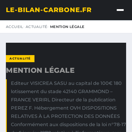
LE-BILAN-CARBONE.FR
ACCUEIL
ACTUALITÉ
MENTION LÉGALE
ACTUALITÉ
MENTION LÉGALE
Editeur VISICREA SASU au capital de 100€ 180
lotissement du stade 42140 GRAMMOND –
FRANCE VERIRL Directeur de la publication
PEREZ F. Hébergement OVH DISPOSITIONS
RELATIVES À LA PROTECTION DES DONNÉES
Conformément aux dispositions de la loi n°78-17