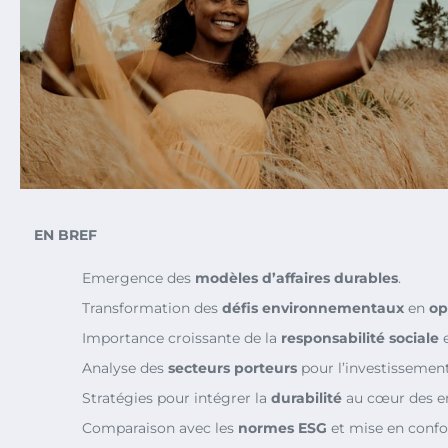
EN BREF
Emergence des
modèles d’affaires durables
.
Transformation des
défis environnementaux
en
op
Importance croissante de la
responsabilité sociale
e
Analyse des
secteurs porteurs
pour l’investissement
Stratégies pour intégrer la
durabilité
au cœur des en
Comparaison avec les
normes ESG
et mise en confo