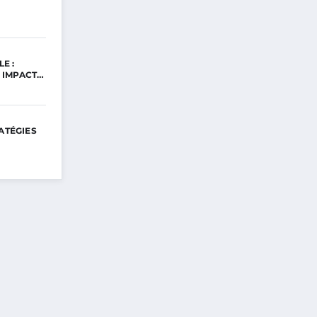
E :
 IMPACT…
ATÉGIES