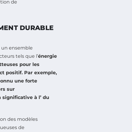
ation de
EMENT DURABLE
er un ensemble
cteurs tels que l’
énergie
teuses pour les
ct positif. Par exemple,
connu une forte
rs sur
ignificative à l’
du
tion des modèles
ctueuses de