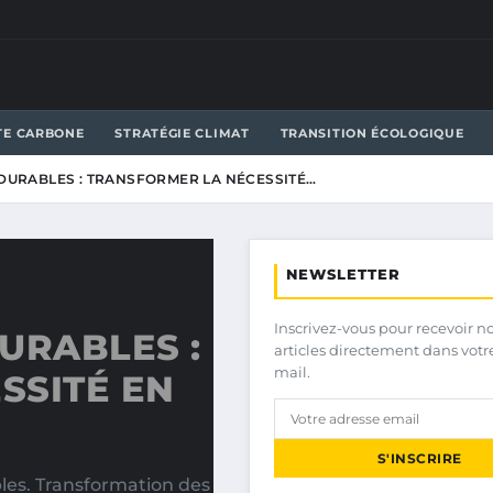
TE CARBONE
STRATÉGIE CLIMAT
TRANSITION ÉCOLOGIQUE
DURABLES : TRANSFORMER LA NÉCESSITÉ…
NEWSLETTER
Inscrivez-vous pour recevoir n
URABLES :
articles directement dans votr
mail.
SSITÉ EN
S'INSCRIRE
es. Transformation des