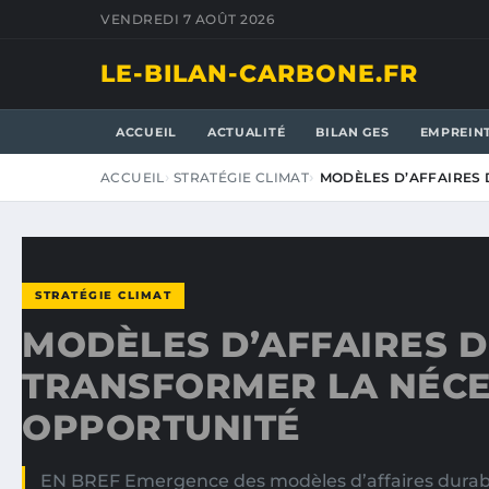
VENDREDI 7 AOÛT 2026
LE-BILAN-CARBONE.FR
ACCUEIL
ACTUALITÉ
BILAN GES
EMPREIN
ACCUEIL
STRATÉGIE CLIMAT
MODÈLES D’AFFAIRES 
STRATÉGIE CLIMAT
MODÈLES D’AFFAIRES D
TRANSFORMER LA NÉCE
OPPORTUNITÉ
EN BREF Emergence des modèles d’affaires durabl