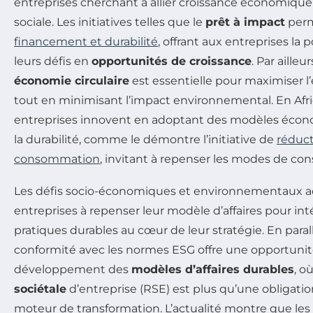
entreprises cherchant à allier croissance économique 
sociale. Les initiatives telles que le
prêt à impact
perm
financement et durabilité
, offrant aux entreprises la 
leurs défis en
opportunités de croissance
. Par ailleu
économie circulaire
est essentielle pour maximiser l’
tout en minimisant l’impact environnemental. En Af
entreprises innovent en adoptant des modèles écono
la durabilité, comme le démontre l’initiative de
réduct
consommation
, invitant à repenser les modes de c
Les défis socio-économiques et environnementaux ac
entreprises à repenser leur modèle d’affaires pour i
pratiques durables au cœur de leur stratégie. En parall
conformité avec les normes ESG offre une opportunit
développement des
modèles d’affaires durables
, o
sociétale
d’entreprise (RSE) est plus qu’une obligatio
moteur de transformation. L’actualité montre que les 