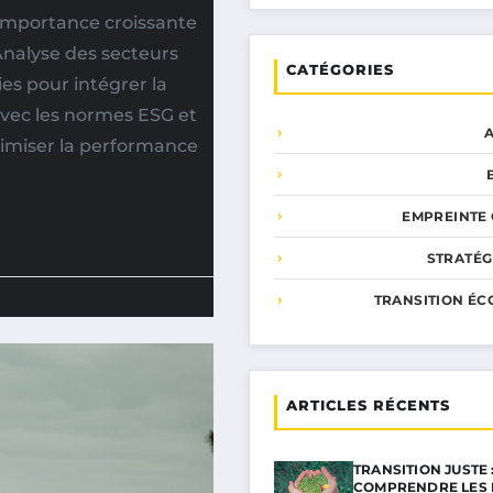
Importance croissante
Analyse des secteurs
CATÉGORIES
es pour intégrer la
avec les normes ESG et
timiser la performance
EMPREINTE
STRATÉG
TRANSITION ÉC
ARTICLES RÉCENTS
TRANSITION JUSTE 
COMPRENDRE LES 