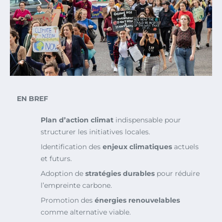
EN BREF
Plan d’action climat
indispensable pour
structurer les initiatives locales.
Identification des
enjeux climatiques
actuels
et futurs.
Adoption de
stratégies durables
pour réduire
l’empreinte carbone.
Promotion des
énergies renouvelables
comme alternative viable.