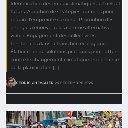
Identification des enjeux climatiques actuels et
futurs. Adoption de stratégies durables pour
réduire l’empreinte carbone. Promotion des
énergies renouvelables comme alternative
viable. Engagement des collectivités
territoriales dans la transition écologique.
Élaboration de solutions pratiques pour lutter
contre le changement climatique. Importance
de la planification […]
•
CÉDRIC CHEVALIER
24 SEPTEMBRE 2025