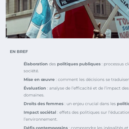
EN BREF
Élaboration
des
politiques publiques
: processus cl
société.
Mise en œuvre
: comment les décisions se traduisen
Évaluation
: analyse de l’efficacité et de l’impact des
domaines.
Droits des femmes
: un enjeu crucial dans les
polit
Impact sociétal
: effets des politiques sur l’éducation
l’environnement.
Défis contemporains
: comprendre les inégalités et