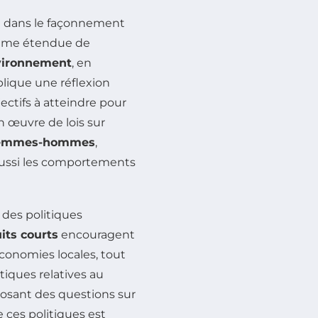
l dans le façonnement
amme étendue de
vironnement
, en
plique une réflexion
ectifs à atteindre pour
en œuvre de lois sur
 femmes-hommes
,
 aussi les comportements
s des politiques
uits courts
encouragent
onomies locales, tout
litiques relatives au
posant des questions sur
e ces politiques est