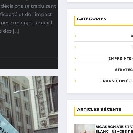
 décisions se traduisent
ficacité et de l’impact
CATÉGORIES
mes : un enjeu crucial
s des […]
EMPREINTE
STRATÉG
TRANSITION ÉC
ARTICLES RÉCENTS
BICARBONATE ET V
BLANC : USAGES P