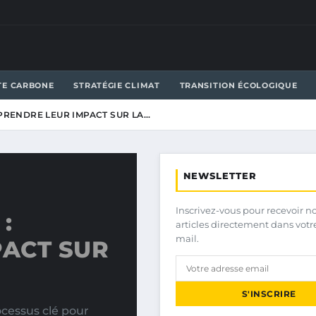
TE CARBONE
STRATÉGIE CLIMAT
TRANSITION ÉCOLOGIQUE
PRENDRE LEUR IMPACT SUR LA…
NEWSLETTER
Inscrivez-vous pour recevoir n
:
articles directement dans votr
mail.
ACT SUR
S'INSCRIRE
ocessus clé pour