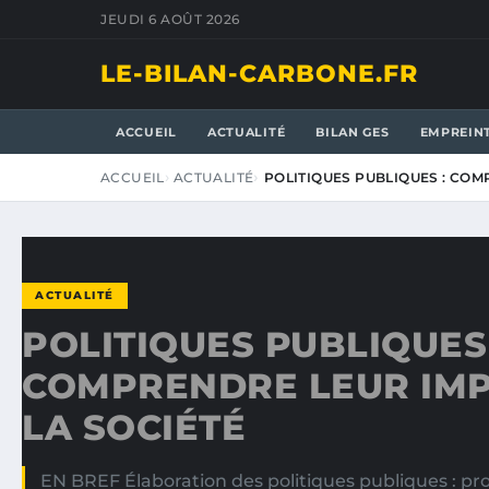
JEUDI 6 AOÛT 2026
LE-BILAN-CARBONE.FR
ACCUEIL
ACTUALITÉ
BILAN GES
EMPREIN
ACCUEIL
ACTUALITÉ
POLITIQUES PUBLIQUES : COM
ACTUALITÉ
POLITIQUES PUBLIQUES 
COMPRENDRE LEUR IMP
LA SOCIÉTÉ
EN BREF Élaboration des politiques publiques : pr