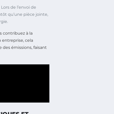
Lors de l’envoi de
tôt qu’une pièce jointe,
gie.
 contribuez à la
 entreprise, cela
e des émissions, faisant