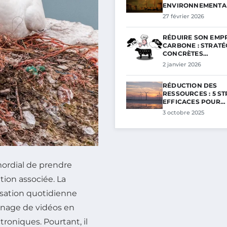
ENVIRONNEMENTA
27 février 2026
RÉDUIRE SON EMP
CARBONE : STRATÉ
CONCRÈTES…
2 janvier 2026
RÉDUCTION DES
RESSOURCES : 5 S
EFFICACES POUR…
3 octobre 2025
mordial de prendre
tion associée. La
isation quotidienne
ionnage de vidéos en
troniques. Pourtant, il