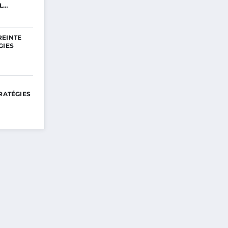
L…
REINTE
GIES
TRATÉGIES