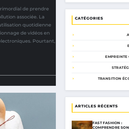
primordial de prendre
llution associée. La
CATÉGORIES
tilisation quotidienne
visionnage de vidéos en
électroniques. Pourtant,
EMPREINTE
STRATÉG
TRANSITION ÉC
ARTICLES RÉCENTS
FAST FASHION :
COMPRENDRE SON