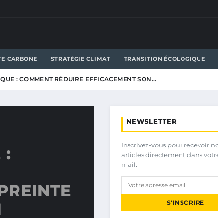
TE CARBONE
STRATÉGIE CLIMAT
TRANSITION ÉCOLOGIQUE
QUE : COMMENT RÉDUIRE EFFICACEMENT SON…
NEWSLETTER
Inscrivez-vous pour recevoir n
 :
articles directement dans votr
mail.
PREINTE
S'INSCRIRE
N