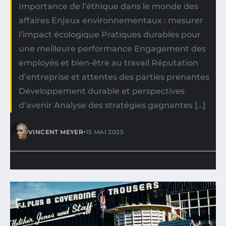
Importance de l’éthique dans le monde des
affaires Enjeux environnementaux : mesurer
l’impact écologique Pratiques durables pour
une meilleure performance Engagement des
employés et bien-être au travail Réputation
d’entreprise et attentes des parties prenantes
Développement durable et perspectives
d’avenir Analyse des stratégies gagnantes […]
•
VINCENT MEYER
15 MAI 2025