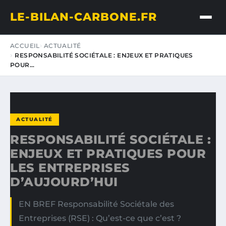
LE-BILAN-CARBONE.FR
ACCUEIL
ACTUALITÉ
RESPONSABILITÉ SOCIÉTALE : ENJEUX ET PRATIQUES
POUR…
ACTUALITÉ
RESPONSABILITÉ SOCIÉTALE :
ENJEUX ET PRATIQUES POUR
LES ENTREPRISES
D’AUJOURD’HUI
EN BREF Responsabilité Sociétale des
Entreprises (RSE) : Qu’est-ce que c’est ?