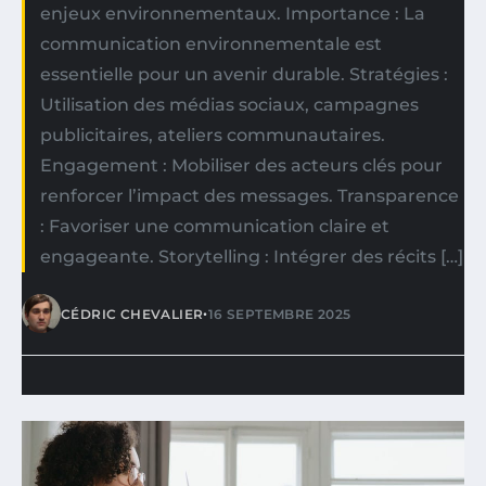
enjeux environnementaux. Importance : La
communication environnementale est
essentielle pour un avenir durable. Stratégies :
Utilisation des médias sociaux, campagnes
publicitaires, ateliers communautaires.
Engagement : Mobiliser des acteurs clés pour
renforcer l’impact des messages. Transparence
: Favoriser une communication claire et
engageante. Storytelling : Intégrer des récits […]
•
CÉDRIC CHEVALIER
16 SEPTEMBRE 2025