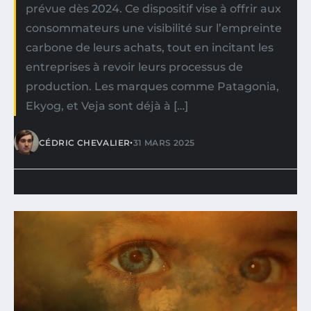
prévue dès 2024. Ce dispositif vise à offrir aux
consommateurs une visibilité sur l’empreinte
carbone de leurs achats, tout en incitant les
entreprises à revoir leurs processus de
production. Les marques comme Patagonia,
Ekyog, et Veja sont déjà à […]
•
CÉDRIC CHEVALIER
31 MARS 2025