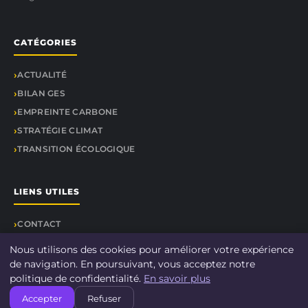
CATÉGORIES
ACTUALITÉ
BILAN GES
EMPREINTE CARBONE
STRATÉGIE CLIMAT
TRANSITION ÉCOLOGIQUE
LIENS UTILES
CONTACT
Nous utilisons des cookies pour améliorer votre expérience
de navigation. En poursuivant, vous acceptez notre
politique de confidentialité.
En savoir plus
© 2026 Le-bilan-carbone.fr. Tous droits réservés.
Accepter
Refuser
À propos
Mentions légales
Confidentialité
Plan du site