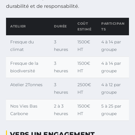
durabilité et de responsabilité.
COÛT
PARTICIPAN
ATELIER
DURÉE
ESTIMÉ
TS
Fresque du
3
1500€
4 à 14 par
climat
heures
HT
groupe
Fresque de la
3
1500€
4 à 14 par
biodiversité
heures
HT
groupe
Atelier 2Tonnes
3
2500€
4 à 12 par
heures
HT
groupe
Nos Vies Bas
2 à 3
1500€
5 à 25 par
Carbone
heures
HT
groupe
VERS UN ENGAGEMENT