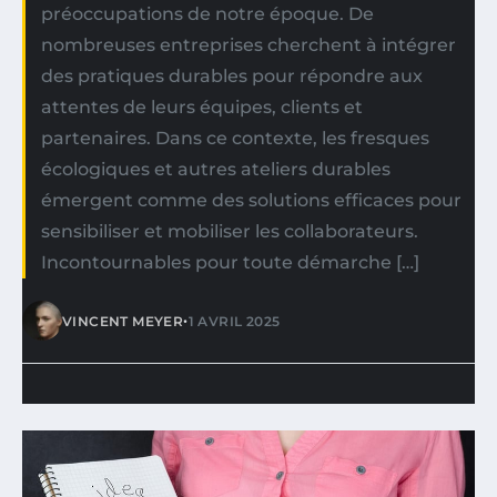
préoccupations de notre époque. De
nombreuses entreprises cherchent à intégrer
des pratiques durables pour répondre aux
attentes de leurs équipes, clients et
partenaires. Dans ce contexte, les fresques
écologiques et autres ateliers durables
émergent comme des solutions efficaces pour
sensibiliser et mobiliser les collaborateurs.
Incontournables pour toute démarche […]
•
VINCENT MEYER
1 AVRIL 2025