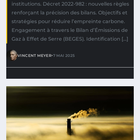
institutions. Décret 2022-982 : nouvelles règles
renforçant la précision des bilans. Objectifs et
stratégies pour réduire l’empreinte carbone.
Engagement à travers le Bilan d’Émissions de
Gaz à Effet de Serre (BEGES). Identification […]
•
VINCENT MEYER
7 MAI 2025