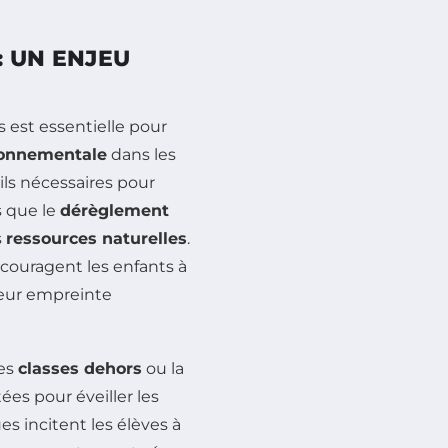
: UN ENJEU
 est essentielle pour
ronnementale
dans les
ils nécessaires pour
s que le
dérèglement
s
ressources naturelles
.
couragent les enfants à
 leur empreinte
les
classes dehors
ou la
ées pour éveiller les
s incitent les élèves à