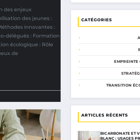
n des enjeux
lisation des jeunes :
CATÉGORIES
Méthodes innovantes :
Éco-délégués : Formation
tion écologique : Rôle
ueux de
EMPREINTE
STRATÉG
TRANSITION ÉC
ARTICLES RÉCENTS
BICARBONATE ET V
BLANC : USAGES P