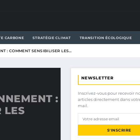
TE CARBONE
STRATÉGIE CLIMAT
TRANSITION ÉCOLOGIQUE
T : COMMENT SENSIBILISER LES…
NEWSLETTER
Inscrivez-vous pour recevoir n
NNEMENT :
articles directement dans votr
mail.
 LES
S'INSCRIRE