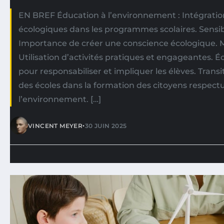
EN BREF Éducation à l’environnement : Intégratio
écologiques dans les programmes scolaires. Sensibi
Importance de créer une conscience écologique. 
Utilisation d’activités pratiques et engageantes. 
pour responsabiliser et impliquer les élèves. Transi
des écoles dans la formation des citoyens respect
l’environnement. […]
•
VINCENT MEYER
30 JUIN 2025