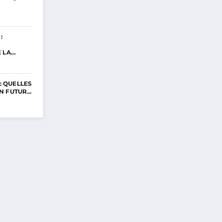
:
E LA…
 : QUELLES
N FUTUR…