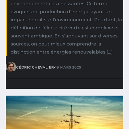
environnementales croissantes. Ce terme
évoque une production d’énergie ayant un
impact réduit sur l’environnement. Pourtant, la
définition de l’électricité verte est complexe et
souvent ambiguë. En s’appuyant sur diverses
sources, on peut mieux comprendre la
distinction entre énergies renouvelables […]
•
CÉDRIC CHEVALIER
19 MARS 2025