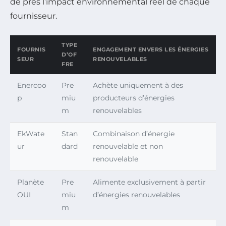
de près l’impact environnemental réel de chaque
fournisseur.
TYPE
FOURNIS
ENGAGEMENT ENVERS LES ÉNERGIES
D’OF
SEUR
RENOUVELABLES
FRE
Enercoo
Pre
Achète uniquement à des
p
miu
producteurs d’énergies
m
renouvelables
EkWate
Stan
Combinaison d’énergie
ur
dard
renouvelable et non
renouvelable
Planète
Pre
Alimente exclusivement à partir
OUI
miu
d’énergies renouvelables
m