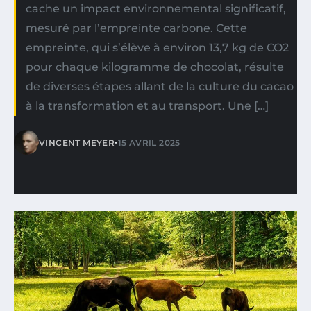
cache un impact environnemental significatif,
mesuré par l’empreinte carbone. Cette
empreinte, qui s’élève à environ 13,7 kg de CO2
pour chaque kilogramme de chocolat, résulte
de diverses étapes allant de la culture du cacao
à la transformation et au transport. Une […]
•
VINCENT MEYER
15 AVRIL 2025