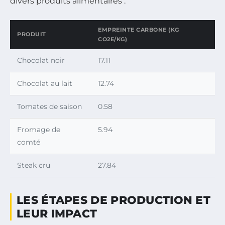
divers produits alimentaires :
EMPREINTE CARBONE (KG
PRODUIT
CO2E/KG)
Chocolat noir
17.11
Chocolat au lait
12.74
Tomates de saison
0.58
Fromage de
5.94
comté
Steak cru
27.84
LES ÉTAPES DE PRODUCTION ET
LEUR IMPACT