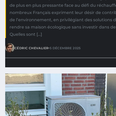
de plus en plus pressante face au défi du réchauf
nombreux Français expriment leur désir de contrib
de l’environnement, en privilégiant des solutions
rendre sa maison écologique sans investir dans de
Quelles sont […]
•
CÉDRIC CHEVALIER
5 DÉCEMBRE 2025