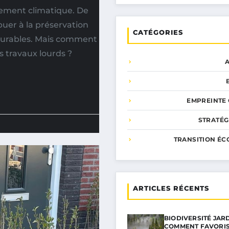
fement climatique. De
uer à la préservation
CATÉGORIES
 durables. Mais comment
s travaux lourds ?
EMPREINTE
STRATÉG
TRANSITION ÉC
ARTICLES RÉCENTS
BIODIVERSITÉ JARD
COMMENT FAVORIS