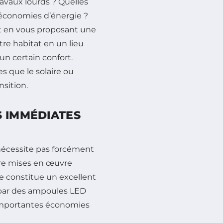
avaux lourds ? Quelles
s économies d’énergie ?
ut en vous proposant une
tre habitat en un lieu
n certain confort.
s que le solaire ou
nsition.
S IMMÉDIATES
écessite pas forcément
tre mises en œuvre
e constitue un excellent
 par des ampoules LED
importantes économies