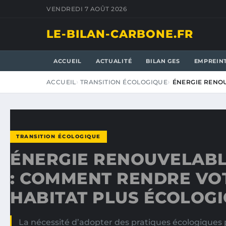
VENDREDI 7 AOÛT 2026
LE-BILAN-CARBONE.FR
ACCUEIL
ACTUALITÉ
BILAN GES
EMPREIN
ACCUEIL
TRANSITION ÉCOLOGIQUE
ÉNERGIE RENO
TRANSITION ÉCOLOGIQUE
ÉNERGIE RENOUVELABL
: COMMENT RENDRE VO
HABITAT PLUS ÉCOLOGI
La nécessité d’adopter des pratiques écologiques p