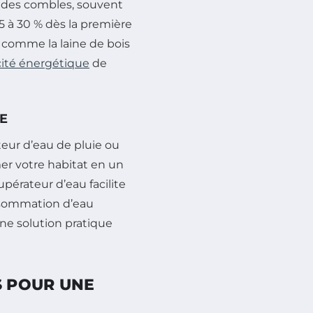
on des combles, souvent
5 à 30 % dès la première
, comme la laine de bois
cité énergétique
de
CE
ur d’eau de pluie ou
er votre habitat en un
érateur d’eau facilite
onsommation d’eau
ne solution pratique
S POUR UNE