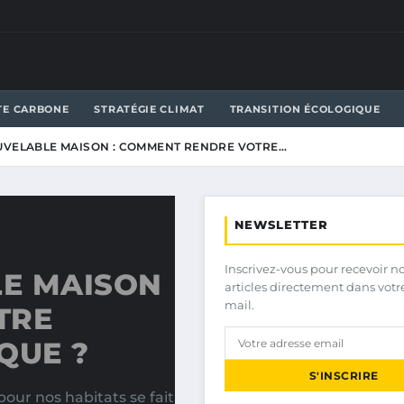
TE CARBONE
STRATÉGIE CLIMAT
TRANSITION ÉCOLOGIQUE
UVELABLE MAISON : COMMENT RENDRE VOTRE…
NEWSLETTER
Inscrivez-vous pour recevoir n
E MAISON
articles directement dans votr
mail.
TRE
QUE ?
S'INSCRIRE
our nos habitats se fait