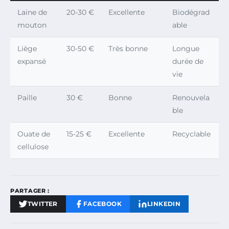
Laine de
20-30 €
Excellente
Biodégrad
mouton
able
Liège
30-50 €
Très bonne
Longue
expansé
durée de
vie
Paille
30 €
Bonne
Renouvela
ble
Ouate de
15-25 €
Excellente
Recyclable
cellulose
PARTAGER :
TWITTER
FACEBOOK
LINKEDIN