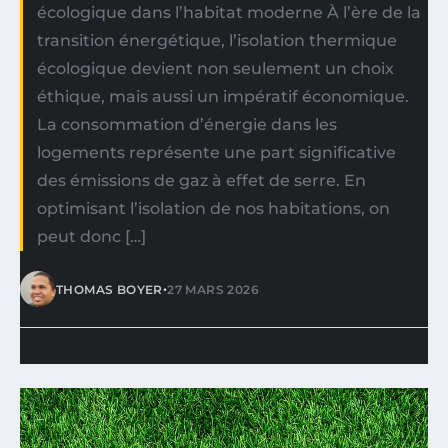
écologique dans l’habitat moderne À l’ère de la
transition énergétique, l’isolation thermique
écologique devient non seulement un choix
éthique, mais aussi un impératif économique.
La consommation d’énergie dans les
logements représente une part significative
des émissions de gaz à effet de serre. En
optimisant l’isolation de nos habitations, on
peut donc […]
•
THOMAS BOYER
27 MARS 2026