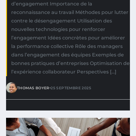
d’engagement Importance de la
reconnaissance au travail Méthodes pour lutter
contre le désengagement Utilisation des
nouvelles technologies pour renforcer
l’engagement Idées concrètes pour améliorer
la performance collective Rôle des managers
dans l’engagement des équipes Exemples de
bonnes pratiques d’entreprises Optimisation de
l’expérience collaborateur Perspectives […]
•
THOMAS BOYER
25 SEPTEMBRE 2025