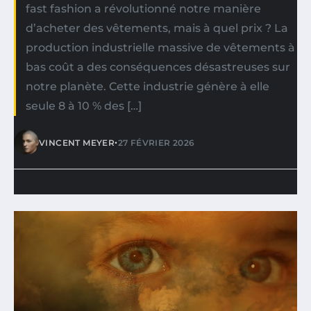
fast fashion a révolutionné notre manière
d’acheter des vêtements, mais à quel prix ? La
production industrielle massive de vêtements à
bas coût a des conséquences désastreuses sur
notre planète. Cette industrie génère à elle
seule 8 à 10 % des […]
•
VINCENT MEYER
27 FÉVRIER 2026