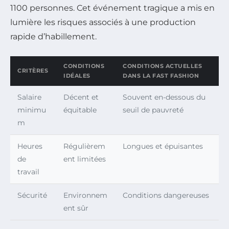
1100 personnes. Cet événement tragique a mis en
lumière les risques associés à une production
rapide d’habillement.
CONDITIONS
CONDITIONS ACTUELLES
CRITÈRES
IDÉALES
DANS LA FAST FASHION
Salaire
Décent et
Souvent en-dessous du
minimu
équitable
seuil de pauvreté
m
Heures
Régulièrem
Longues et épuisantes
de
ent limitées
travail
Sécurité
Environnem
Conditions dangereuses
ent sûr