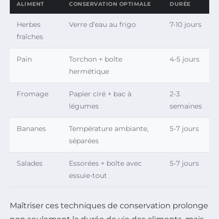
ALIMENT
CONSERVATION OPTIMALE
DURÉE
Herbes
Verre d’eau au frigo
7-10 jours
fraîches
Pain
Torchon + boîte
4-5 jours
hermétique
Fromage
Papier ciré + bac à
2-3
légumes
semaines
Bananes
Température ambiante,
5-7 jours
séparées
Salades
Essorées + boîte avec
5-7 jours
essuie-tout
Maîtriser ces techniques de conservation prolonge