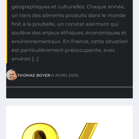
géographiques et culturelles. Chaque année,
un tiers des aliments produits dans le monde
finit à la poubelle, un constat alarmant qui
soulève des enjeux éthiques, économiques et
environnementaux. En France, cette situation
est particulièrement préoccupante, avec
environ […]
•
THOMAS BOYER
3 AVRIL 2026