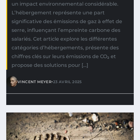
un impact environnemental considérable.
L’hébergement représente une part
significative des émissions de gaz à effet de
serre, influençant l’empreinte carbone des
salariés. Cet article explore les différentes
catégories d’hébergements, présente des
chiffres clés sur leurs émissions de CO₂ et
propose des solutions pour […]
•
VINCENT MEYER
23 AVRIL 2025