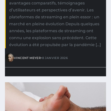
avantages comparatifs, témoignages
d’utilisateurs et perspectives d’avenir. Les
plateformes de streaming en plein essor : un
marché en pleine évolution Depuis quelques
années, les plateformes de streaming ont
connu une explosion sans précédent. Cette
évolution a été propulsée par la pandémie […]
•
VINCENT MEYER
8 JANVIER 2026