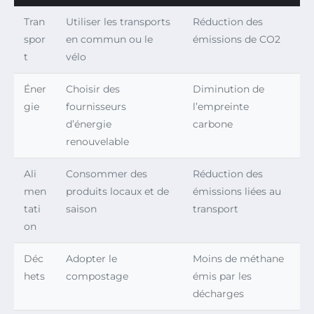
Tran
Utiliser les transports
Réduction des
spor
en commun ou le
émissions de CO2
t
vélo
Éner
Choisir des
Diminution de
gie
fournisseurs
l’empreinte
d’énergie
carbone
renouvelable
Ali
Consommer des
Réduction des
men
produits locaux et de
émissions liées au
tati
saison
transport
on
Déc
Adopter le
Moins de méthane
hets
compostage
émis par les
décharges