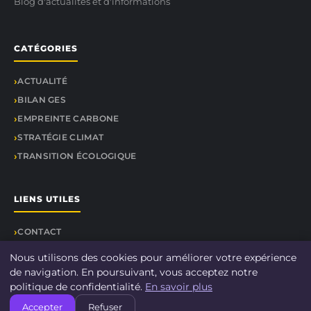
Blog d'actualités et d'informations
CATÉGORIES
ACTUALITÉ
BILAN GES
EMPREINTE CARBONE
STRATÉGIE CLIMAT
TRANSITION ÉCOLOGIQUE
LIENS UTILES
CONTACT
Nous utilisons des cookies pour améliorer votre expérience
de navigation. En poursuivant, vous acceptez notre
politique de confidentialité.
En savoir plus
© 2026 Le-bilan-carbone.fr. Tous droits réservés.
Accepter
Refuser
À propos
Mentions légales
Confidentialité
Plan du site