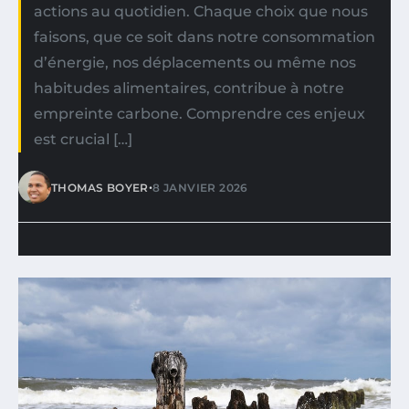
actions au quotidien. Chaque choix que nous
faisons, que ce soit dans notre consommation
d’énergie, nos déplacements ou même nos
habitudes alimentaires, contribue à notre
empreinte carbone. Comprendre ces enjeux
est crucial […]
•
THOMAS BOYER
8 JANVIER 2026