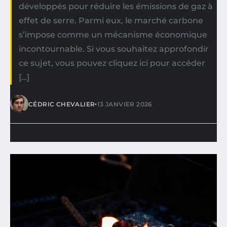
développés pour réduire les émissions de gaz à
effet de serre. Parmi eux, le marché carbone
s’impose comme un mécanisme économique
incontournable. Si vous souhaitez approfondir
ce sujet, vous pouvez cliquez ici pour accéder
[…]
•
CÉDRIC CHEVALIER
13 JANVIER 2026