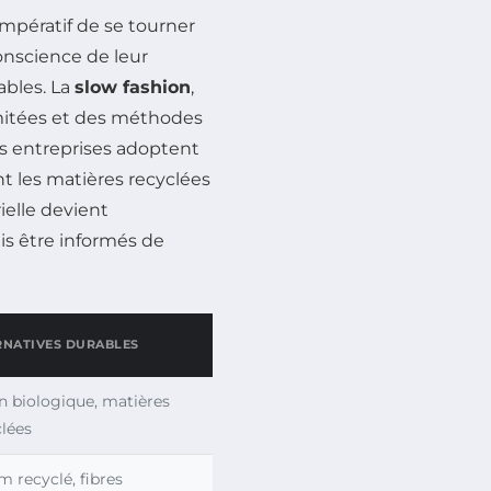
t impératif de se tourner
onscience de leur
ables. La
slow fashion
,
imitées et des méthodes
s entreprises adoptent
ant les matières recyclées
ielle devient
s être informés de
RNATIVES DURABLES
n biologique, matières
clées
 recyclé, fibres