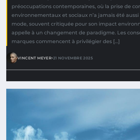
préoccupations contemporaines, où la prise de co
environnementaux et sociaux n’a jamais été aussi fo
mode, souvent critiquée pour son impact environ
appelle à un changement de paradigme. Les cons
marques commencent à privilégier des […]
•
VINCENT MEYER
21 NOVEMBRE 2025