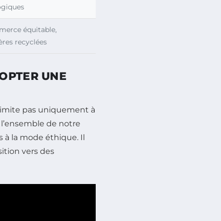
ogiques
erce équitable,
ères recyclées
DOPTER UNE
limite pas uniquement à
r l’ensemble de notre
s à la mode éthique. Il
sition vers des