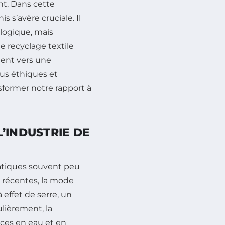
nt. Dans cette
 s’avère cruciale. Il
logique, mais
 recyclage textile
ment vers une
us éthiques et
sformer notre rapport à
’INDUSTRIE DE
ratiques souvent peu
 récentes, la mode
effet de serre, un
ulièrement, la
rces en eau et en