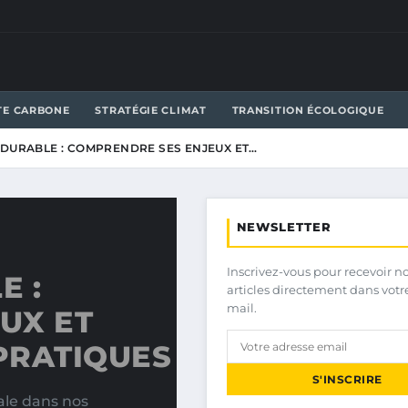
TE CARBONE
STRATÉGIE CLIMAT
TRANSITION ÉCOLOGIQUE
DURABLE : COMPRENDRE SES ENJEUX ET…
NEWSLETTER
Inscrivez-vous pour recevoir n
E :
articles directement dans votr
mail.
UX ET
PRATIQUES
S'INSCRIRE
ale dans nos