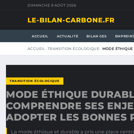
DIMANCHE 9 AOÛT 2026
LE-BILAN-CARBONE.FR
ACCUEIL
ACTUALITÉ
BILAN GES
EMPREIN
ACCUEIL
TRANSITION ÉCOLOGIQUE
MODE ÉTHIQUE 
TRANSITION ÉCOLOGIQUE
MODE ÉTHIQUE DURABL
COMPRENDRE SES ENJE
ADOPTER LES BONNES 
La mode éthique et durable a pris une place centr