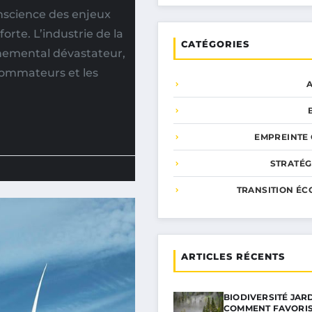
nscience des enjeux
rte. L’industrie de la
CATÉGORIES
nemental dévastateur,
ommateurs et les
EMPREINTE
STRATÉG
TRANSITION ÉC
ARTICLES RÉCENTS
BIODIVERSITÉ JARD
COMMENT FAVORIS