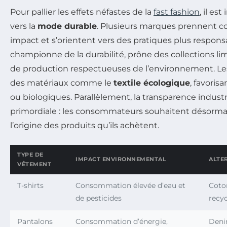
Pour pallier les effets néfastes de la
fast fashion
, il es
vers la
mode durable
. Plusieurs marques prennent c
impact et s’orientent vers des pratiques plus respons
championne de la durabilité, prône des collections l
de production respectueuses de l’environnement. Le
des matériaux comme le
textile écologique
, favoris
ou biologiques. Parallèlement, la transparence industr
primordiale : les consommateurs souhaitent désormai
l’origine des produits qu’ils achètent.
TYPE DE
IMPACT ENVIRONNEMENTAL
ALTE
VÊTEMENT
T-shirts
Consommation élevée d’eau et
Coto
de pesticides
recy
Pantalons
Consommation d’énergie,
Denim