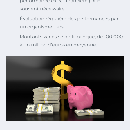
performance extra-financière (DPEF)
souvent nécessaire.
Évaluation régulière des performances par
un organisme tiers.
Montants variés selon la banque, de 100 000
à un million d’euros en moyenne.