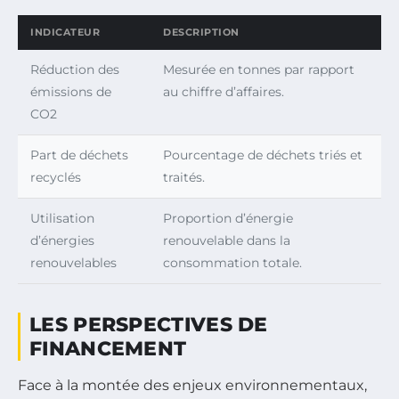
INDICATEUR
DESCRIPTION
Réduction des
Mesurée en tonnes par rapport
émissions de
au chiffre d’affaires.
CO2
Part de déchets
Pourcentage de déchets triés et
recyclés
traités.
Utilisation
Proportion d’énergie
d’énergies
renouvelable dans la
renouvelables
consommation totale.
LES PERSPECTIVES DE
FINANCEMENT
Face à la montée des enjeux environnementaux,