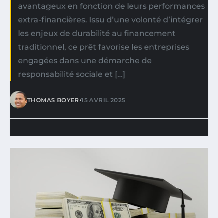
avantageux en fonction de leurs performances
extra-financières. Issu d’une volonté d’intégrer
les enjeux de durabilité au financement
traditionnel, ce prêt favorise les entreprises
engagées dans une démarche de
responsabilité sociale et […]
•
THOMAS BOYER
15 AVRIL 2025