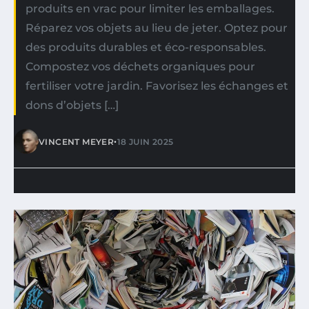
produits en vrac pour limiter les emballages.
Réparez vos objets au lieu de jeter. Optez pour
des produits durables et éco-responsables.
Compostez vos déchets organiques pour
fertiliser votre jardin. Favorisez les échanges et
dons d’objets […]
•
VINCENT MEYER
18 JUIN 2025