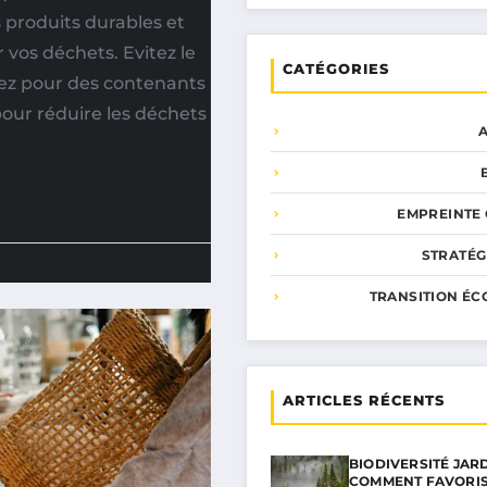
s produits durables et
vos déchets. Evitez le
CATÉGORIES
tez pour des contenants
pour réduire les déchets
EMPREINTE
STRATÉG
TRANSITION ÉC
ARTICLES RÉCENTS
BIODIVERSITÉ JARD
COMMENT FAVORIS