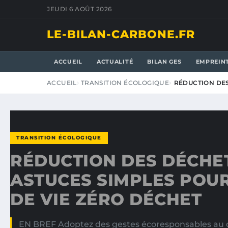
JEUDI 6 AOÛT 2026
LE-BILAN-CARBONE.FR
ACCUEIL
ACTUALITÉ
BILAN GES
EMPREIN
ACCUEIL
TRANSITION ÉCOLOGIQUE
RÉDUCTION DES
TRANSITION ÉCOLOGIQUE
RÉDUCTION DES DÉCHETS
ASTUCES SIMPLES POU
DE VIE ZÉRO DÉCHET
EN BREF Adoptez des gestes écoresponsables au qu