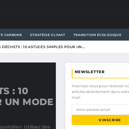
TE CARBONE
STRATÉGIE CLIMAT
TRANSITION ÉCOLOGIQUE
 DÉCHETS : 10 ASTUCES SIMPLES POUR UN…
NEWSLETTER
Inscrivez-vous pour recevoir n
 : 10
articles directement dans votr
mail.
R UN MODE
S'INSCRIRE
otidien. Utilisez des