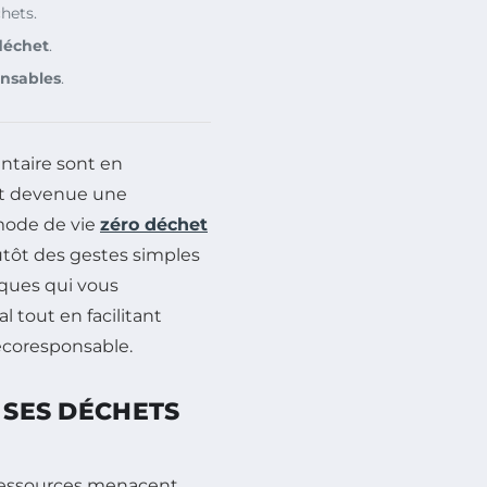
hets.
déchet
.
nsables
.
ntaire sont en
t devenue une
mode de vie
zéro déchet
tôt des gestes simples
iques qui vous
 tout en facilitant
écoresponsable.
 SES DÉCHETS
essources menacent