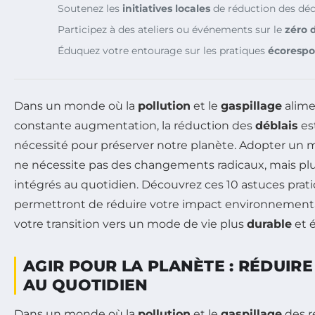
Soutenez les
initiatives locales
de réduction des déc
Participez à des ateliers ou événements sur le
zéro 
Éduquez votre entourage sur les pratiques
écorespo
Dans un monde où la
pollution
et le
gaspillage
alime
constante augmentation, la réduction des
déblais
es
nécessité pour préserver notre planète. Adopter un 
ne nécessite pas des changements radicaux, mais plu
intégrés au quotidien. Découvrez ces 10 astuces prat
permettront de réduire votre impact environnemental
votre transition vers un mode de vie plus
durable
et 
AGIR POUR LA PLANÈTE : RÉDUIRE
AU QUOTIDIEN
Dans un monde où la
pollution
et le
gaspillage
des r