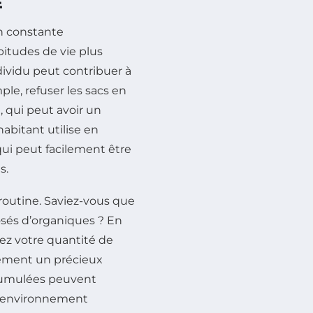
E
n constante
bitudes de vie plus
ividu peut contribuer à
ple, refuser les sacs en
, qui peut avoir un
abitant utilise en
qui peut facilement être
s.
routine. Saviez-vous que
sés d’organiques ? En
z votre quantité de
lement un précieux
s cumulées peuvent
e environnement