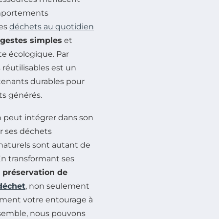
omportements
ses
déchets au quotidien
gestes simples
et
te écologique. Par
réutilisables est un
tenants durables pour
ts générés.
n peut intégrer dans son
er ses déchets
naturels sont autant de
En transformant ses
a
préservation de
déchet
, non seulement
lement votre entourage à
nsemble, nous pouvons