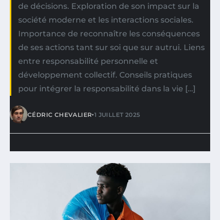
de décisions. Exploration de son impact sur la
société moderne et les interactions sociales.
Importance de reconnaître les conséquences
de ses actions tant sur soi que sur autrui. Liens
entre responsabilité personnelle et
développement collectif. Conseils pratiques
pour intégrer la responsabilité dans la vie […]
•
CÉDRIC CHEVALIER
1 JUILLET 2025