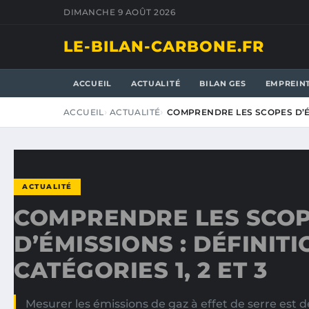
DIMANCHE 9 AOÛT 2026
LE-BILAN-CARBONE.FR
ACCUEIL
ACTUALITÉ
BILAN GES
EMPREIN
ACCUEIL
ACTUALITÉ
COMPRENDRE LES SCOPES D’ÉM
ACTUALITÉ
COMPRENDRE LES SCO
D’ÉMISSIONS : DÉFINIT
CATÉGORIES 1, 2 ET 3
Mesurer les émissions de gaz à effet de serre est