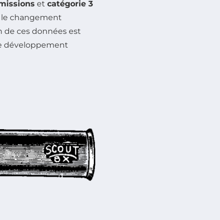
émissions
et
catégorie 3
re le changement
on de ces données est
 le développement