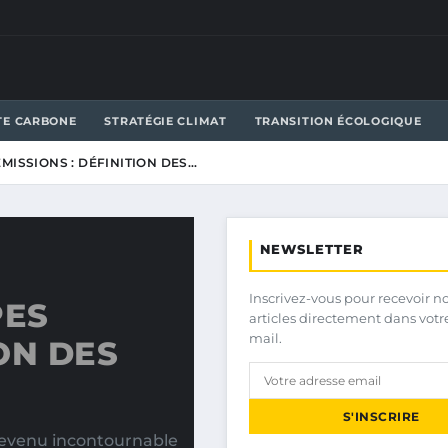
TE CARBONE
STRATÉGIE CLIMAT
TRANSITION ÉCOLOGIQUE
ISSIONS : DÉFINITION DES…
NEWSLETTER
Inscrivez-vous pour recevoir n
PES
articles directement dans votr
mail.
ION DES
S'INSCRIRE
 devenu incontournable