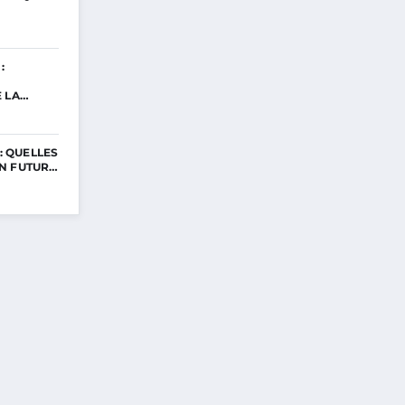
:
E LA…
 : QUELLES
N FUTUR…