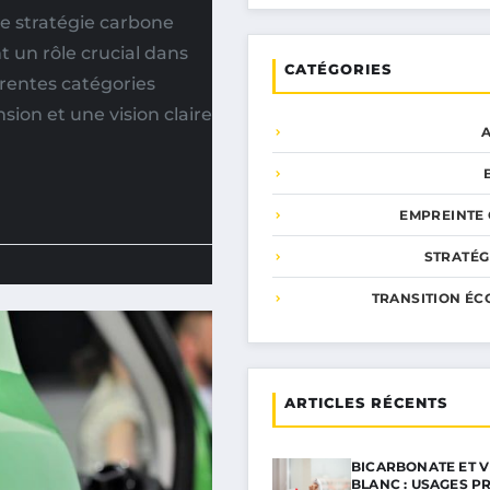
e stratégie carbone
 un rôle crucial dans
CATÉGORIES
érentes catégories
sion et une vision claire
EMPREINTE
STRATÉG
TRANSITION ÉC
ARTICLES RÉCENTS
BICARBONATE ET V
BLANC : USAGES P