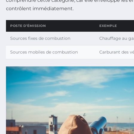
comprendre cette catégorie, car elle enveloppe les ém
contrôlent immédiatement.
POSTE D’ÉMISSION
EXEMPLE
Sources fixes de combustion
Chauffage au ga
Sources mobiles de combustion
Carburant des vé