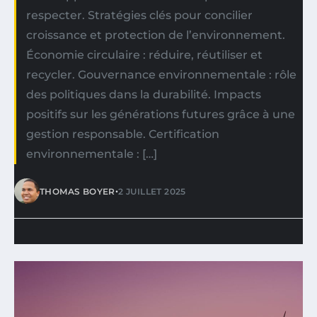
respecter. Stratégies clés pour concilier
croissance et protection de l’environnement.
Économie circulaire : réduire, réutiliser et
recycler. Gouvernance environnementale : rôle
des politiques dans la durabilité. Impacts
positifs sur les générations futures grâce à une
gestion responsable. Certification
environnementale : […]
•
THOMAS BOYER
2 JUILLET 2025