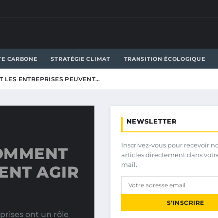
TE CARBONE
STRATÉGIE CLIMAT
TRANSITION ÉCOLOGIQUE
T LES ENTREPRISES PEUVENT…
NEWSLETTER
Inscrivez-vous pour recevoir n
COMMENT
articles directement dans votr
mail.
ENT AGIR
S'INSCRIRE
prises ont un rôle