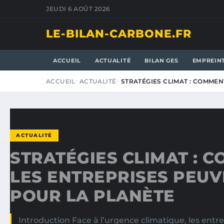
JEUDI 6 AOÛT 2026
LE-BILAN-CARBONE.FR
ACCUEIL
ACTUALITÉ
BILAN GES
EMPREIN
ACCUEIL
ACTUALITÉ
STRATÉGIES CLIMAT : COMMEN
ACTUALITÉ
STRATÉGIES CLIMAT : 
LES ENTREPRISES PEUV
POUR LA PLANÈTE
Introduction Face à l’urgence climatique, les entre