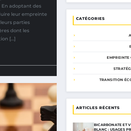
e. En adoptant des
duire leur empreinte
CATÉGORIES
leurs parties
ères dont les
ion […]
EMPREINTE
STRATÉG
TRANSITION ÉC
ARTICLES RÉCENTS
BICARBONATE ET V
BLANC : USAGES P