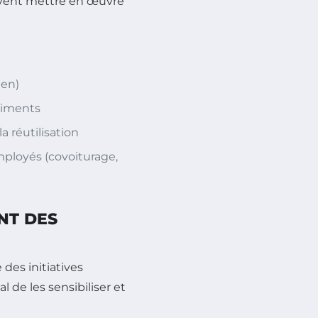
oivent mettre en œuvre
ien)
âtiments
a réutilisation
mployés (covoiturage,
NT DES
 des initiatives
 de les sensibiliser et