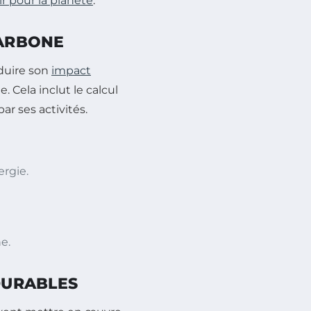
ir pour la planète
.
CARBONE
duire son
impact
 Cela inclut le calcul
ar ses activités.
rgie.
e.
 DURABLES