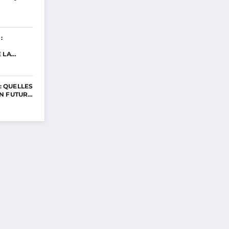
:
E LA…
 : QUELLES
N FUTUR…