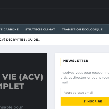
TE CARBONE
STRATÉGIE CLIMAT
TRANSITION ÉCOLOGIQUE
ACV) DÉCRYPTÉE : GUIDE…
NEWSLETTER
Inscrivez-vous pour recevoir n
 VIE (ACV)
articles directement dans votr
mail.
MPLET
S'INSCRIRE
ensable pour