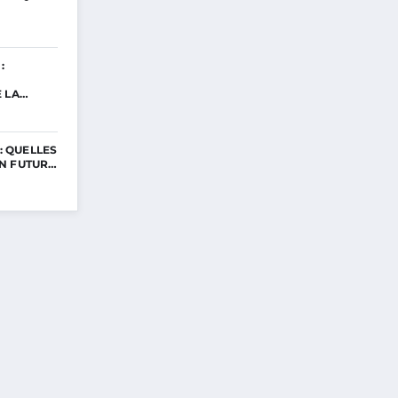
:
E LA…
 : QUELLES
N FUTUR…