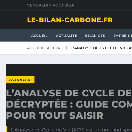
VENDREDI 7 AOÛT 2026
LE-BILAN-CARBONE.FR
ACCUEIL
ACTUALITÉ
BILAN GES
EMPREIN
ACCUEIL
ACTUALITÉ
L’ANALYSE DE CYCLE DE VIE (
ACTUALITÉ
L’ANALYSE DE CYCLE DE
DÉCRYPTÉE : GUIDE CO
POUR TOUT SAISIR
L’Analyse de Cycle de Vie (ACV) est un outil indisp