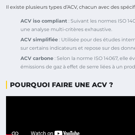
Il existe plusieurs types d’ACV, chacun avec des spécifi
ACV iso compliant
: Suivant les normes ISO 140
une analyse multi-critères exhaustive.
ACV simplifiée
: Utilisée pour des études inter
sur certains indicateurs et repose sur des donn
ACV carbone
: Selon la norme ISO 14067, elle 
émissions de gaz à effet de serre liées à un prod
POURQUOI FAIRE UNE ACV ?