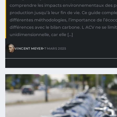
comprendre les impacts environnementaux des pro
production jusqu’à leur fin de vie. Ce guide compl
différentes méthodologies, l’importance de l’écoco
différences avec le bilan carbone. L ACV ne se lim
unidimensionnelle, car elle […]
•
VINCENT MEYER
7 MARS 2025