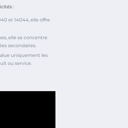
cités :
40 et 14044, elle offre
nes, elle se concentre
ées secondaires.
évalue uniquement les
uit ou service.