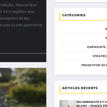
duits, depuis leur
et ACV explore ses
CATÉGORIES
nception et les
ite pas à une approche
EMPREINTE
STRATÉG
TRANSITION ÉC
ARTICLES RÉCENTS
BICARBONATE ET V
BLANC : USAGES P