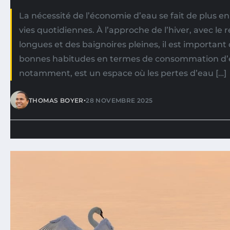
La nécessité de l’économie d’eau se fait de plus en
vies quotidiennes. À l’approche de l’hiver, avec le
longues et des baignoires pleines, il est importan
bonnes habitudes en termes de consommation d’ea
notamment, est un espace où les pertes d’eau […]
•
THOMAS BOYER
28 NOVEMBRE 2025