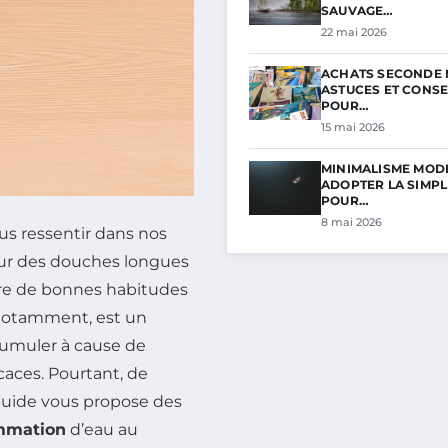
SAUVAGE…
22 mai 2026
ACHATS SECONDE M
ASTUCES ET CONSE
POUR…
15 mai 2026
MINIMALISME MODE 
ADOPTER LA SIMPL
POUR…
8 mai 2026
lus ressentir dans nos
tour des douches longues
ndre de bonnes habitudes
 notamment, est un
cumuler à cause de
caces. Pourtant, de
 guide vous propose des
mmation
d’eau au