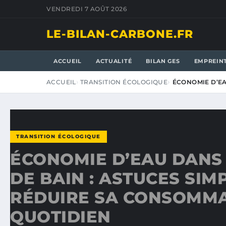
VENDREDI 7 AOÛT 2026
LE-BILAN-CARBONE.FR
ACCUEIL
ACTUALITÉ
BILAN GES
EMPREIN
ACCUEIL
TRANSITION ÉCOLOGIQUE
ÉCONOMIE D’EA
TRANSITION ÉCOLOGIQUE
ÉCONOMIE D’EAU DANS 
DE BAIN : ASTUCES SIM
RÉDUIRE SA CONSOMMA
QUOTIDIEN