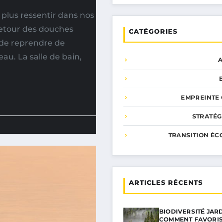
 plus ressentir dans nos
 retour des douches
CATÉGORIES
t de reprendre de
u. La salle de bain,
EMPREINTE
STRATÉG
TRANSITION ÉC
ARTICLES RÉCENTS
BIODIVERSITÉ JARD
COMMENT FAVORIS