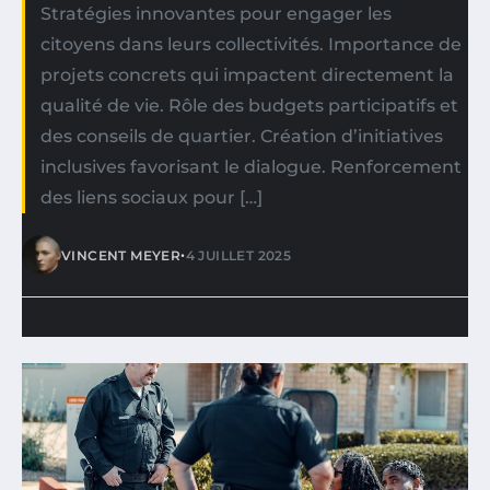
Stratégies innovantes pour engager les
citoyens dans leurs collectivités. Importance de
projets concrets qui impactent directement la
qualité de vie. Rôle des budgets participatifs et
des conseils de quartier. Création d’initiatives
inclusives favorisant le dialogue. Renforcement
des liens sociaux pour […]
•
VINCENT MEYER
4 JUILLET 2025