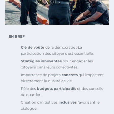
EN BREF
Clé de voûte
de la démocratie : La
participation des citoyens est essentielle.
Stratégies innovantes
pour engager les
citoyens dans leurs collectivités.
Importance de projets
concrets
qui impactent
directement la qualité de vie.
Rôle des
budgets participatifs
et des conseils
de quartier.
Création d’initiatives
inclusives
favorisant le
dialogue.