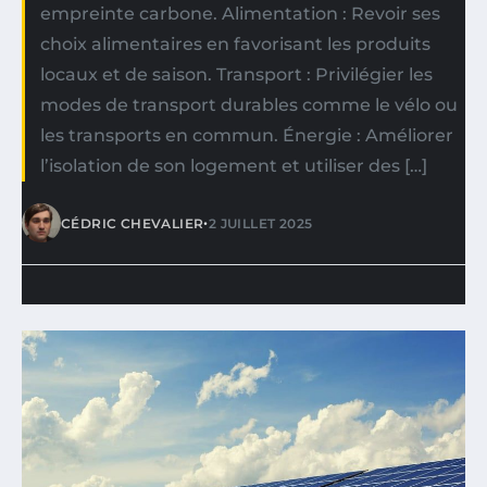
empreinte carbone. Alimentation : Revoir ses
choix alimentaires en favorisant les produits
locaux et de saison. Transport : Privilégier les
modes de transport durables comme le vélo ou
les transports en commun. Énergie : Améliorer
l’isolation de son logement et utiliser des […]
•
CÉDRIC CHEVALIER
2 JUILLET 2025