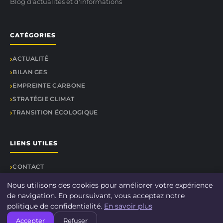
Blog d'actualités et d'informations
CATÉGORIES
ACTUALITÉ
BILAN GES
EMPREINTE CARBONE
STRATÉGIE CLIMAT
TRANSITION ÉCOLOGIQUE
LIENS UTILES
CONTACT
Nous utilisons des cookies pour améliorer votre expérience
de navigation. En poursuivant, vous acceptez notre
politique de confidentialité.
En savoir plus
© 2026 Le-bilan-carbone.fr. Tous droits réservés.
Accepter
Refuser
À propos
Mentions légales
Confidentialité
Plan du site