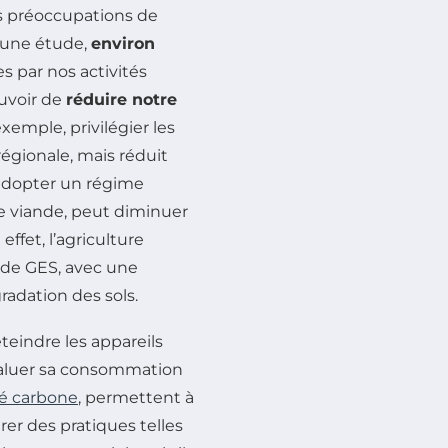
s préoccupations de
 une étude,
environ
s par nos activités
ouvoir de
réduire notre
exemple, privilégier les
égionale, mais réduit
 adopter un régime
de viande, peut diminuer
fet, l’agriculture
s de GES, avec une
gradation des sols.
eindre les appareils
évaluer sa consommation
té carbone
, permettent à
r des pratiques telles