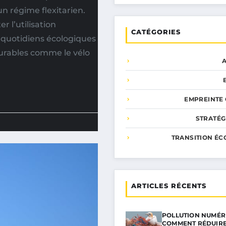
 régime flexitarien.
r l’utilisation
CATÉGORIES
 quotidiens écologiques
durables comme le vélo
EMPREINTE
STRATÉG
TRANSITION ÉC
ARTICLES RÉCENTS
POLLUTION NUMÉRI
COMMENT RÉDUIR