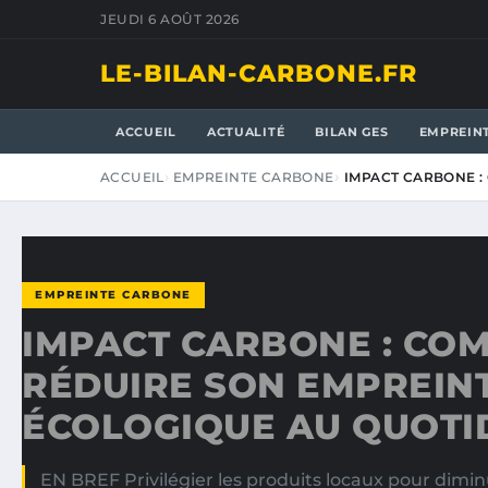
JEUDI 6 AOÛT 2026
LE-BILAN-CARBONE.FR
ACCUEIL
ACTUALITÉ
BILAN GES
EMPREIN
ACCUEIL
EMPREINTE CARBONE
IMPACT CARBONE :
EMPREINTE CARBONE
IMPACT CARBONE : CO
RÉDUIRE SON EMPREIN
ÉCOLOGIQUE AU QUOTI
EN BREF Privilégier les produits locaux pour dimin