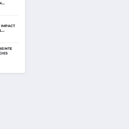
N…
 IMPACT
L…
REINTE
GIES