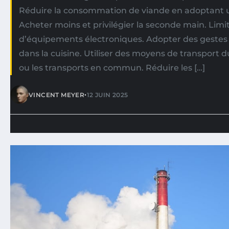
Réduire la consommation de viande en adoptant un
Acheter moins et privilégier la seconde main. Limite
d’équipements électroniques. Adopter des gestes
dans la cuisine. Utiliser des moyens de transport 
ou les transports en commun. Réduire les […]
•
VINCENT MEYER
12 JUIN 2025