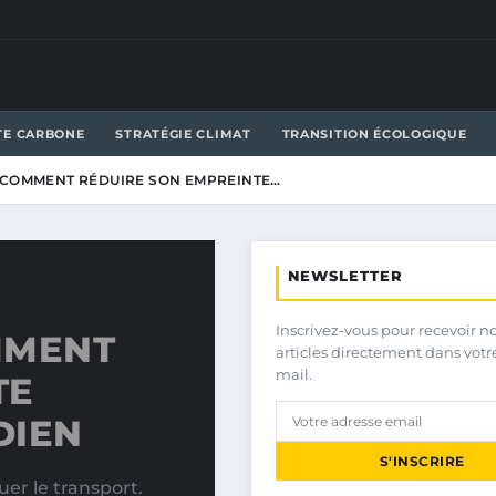
TE CARBONE
STRATÉGIE CLIMAT
TRANSITION ÉCOLOGIQUE
 COMMENT RÉDUIRE SON EMPREINTE…
NEWSLETTER
Inscrivez-vous pour recevoir n
MMENT
articles directement dans votr
mail.
TE
DIEN
S'INSCRIRE
uer le transport.