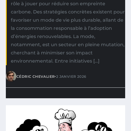
rôle à jouer pour réduire son empreinte
carbone. Des stratégies concrètes existent pour
favoriser un mode de vie plus durable, allant de
la consommation responsable à l’adoption
d’énergies renouvelables. La mode,
notamment, est un secteur en pleine mutation,
cherchant à minimiser son impact
environnemental. Entre initiatives […]
•
CÉDRIC CHEVALIER
2 JANVIER 2026