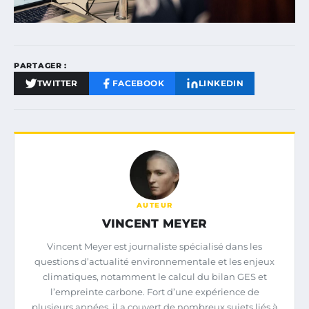
PARTAGER :
TWITTER
FACEBOOK
LINKEDIN
AUTEUR
VINCENT MEYER
Vincent Meyer est journaliste spécialisé dans les
questions d’actualité environnementale et les enjeux
climatiques, notamment le calcul du bilan GES et
l’empreinte carbone. Fort d’une expérience de
plusieurs années, il a couvert de nombreux sujets liés à