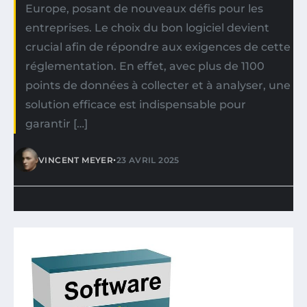
Europe, posant de nouveaux défis pour les
entreprises. Le choix du bon logiciel devient
crucial afin de répondre aux exigences de cette
réglementation. En effet, avec plus de 1100
points de données à collecter et à analyser, une
solution efficace est indispensable pour
garantir […]
•
VINCENT MEYER
23 AVRIL 2025