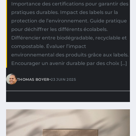
Importance des certifications pour garantir des
pratiques durables. Impact des labels sur la
protection de l’environnement. Guide pratique
pour déchiffrer les différents écolabels.
Différencier entre biodégradable, recyclable et
compostable. Évaluer l’impact
environnemental des produits grâce aux labels.
Encourager un avenir durable par des choix […]
•
THOMAS BOYER
23 JUIN 2025