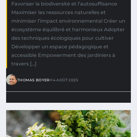
Favoriser la biodiversité et l’autosuffisance
Maximiser les ressources naturelles et
minimiser l’impact environnemental Créer un
écosystème équilibré et harmonieux Adopter
des techniques écologiques pour cultiver
Développer un espace pédagogique et
accessible Empowerment des jardiniers à
travers […]
•
THOMAS BOYER
14 AOÛT 2025