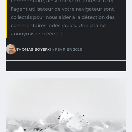
commentaire, ainsi que votre adresse IP et
l’agent utilisateur de votre navigateur sont
collectés pour nous aider à la détection des
commentaires indésirables. Une chaîne
anonymisée créée […]
•
THOMAS BOYER
24 FÉVRIER 2025