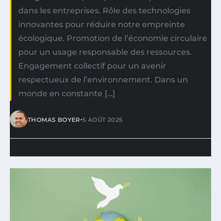
dans les entreprises. Rôle des technologies
innovantes pour réduire notre empreinte
écologique. Promotion de l’économie circulaire
pour un usage responsable des ressources.
Engagement collectif pour un avenir
respectueux de l’environnement. Dans un
monde en constante […]
•
THOMAS BOYER
5 AOÛT 2025