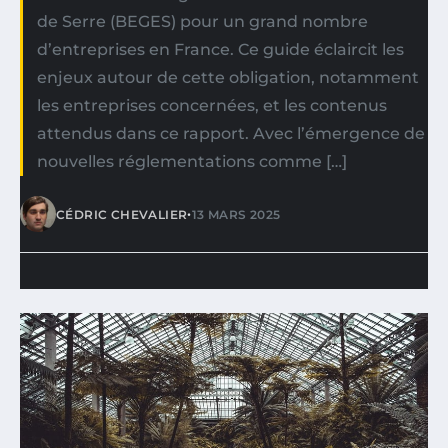
de Serre (BEGES) pour un grand nombre
d’entreprises en France. Ce guide éclaircit les
enjeux autour de cette obligation, notamment
les entreprises concernées, et les contenus
attendus dans ce rapport. Avec l’émergence de
nouvelles réglementations comme […]
•
CÉDRIC CHEVALIER
13 MARS 2025