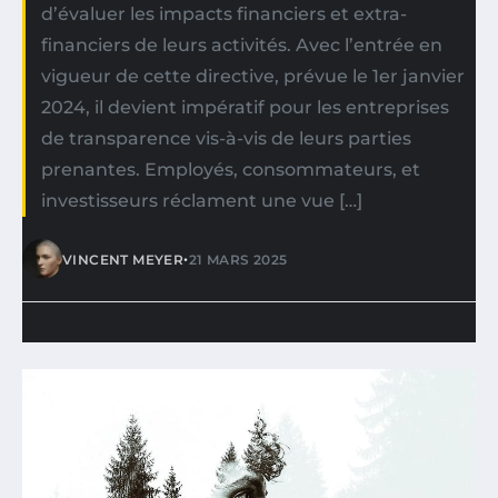
d’évaluer les impacts financiers et extra-
financiers de leurs activités. Avec l’entrée en
vigueur de cette directive, prévue le 1er janvier
2024, il devient impératif pour les entreprises
de transparence vis-à-vis de leurs parties
prenantes. Employés, consommateurs, et
investisseurs réclament une vue […]
•
VINCENT MEYER
21 MARS 2025