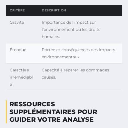
CRITÈRE
DESCRIPTION
Gravité
Importance de l’impact sur
l’environnement ou les droits
humains.
Étendue
Portée et conséquences des impacts
environnementaux.
Caractère
Capacité à réparer les dommages
irrémédiabl
causés.
e
RESSOURCES
SUPPLÉMENTAIRES POUR
GUIDER VOTRE ANALYSE